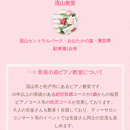
流山教室
流山セントラルパーク・おおたかの森・豊四季
駐車場2台有
流山市と松戸市にあるピアノ教室です。
20年以上の実績がある
絶対音感
コースや
2歳
からの知育
ピアノコース等の
幼児コース
が充実しております。
大人の生徒さんも数多く在籍しており、ティーサロン
コンサート等のイベントでは生徒さん同士の交流も楽
しめます。