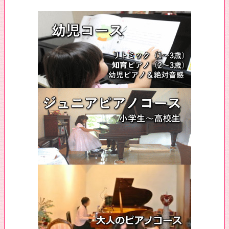
♪コンクール金賞＆伴奏オーディション全員合格おめでとう！
♪ソルフェージュクラスのハロウィンパーティ
♪入賞者コンサートの演奏が公開されました
♪のぞみ先生がコンサートに出演します
♪コンクール全国大会出場決定おめでとう！
♪ソルフェージュレッスン風景
♪コンクール決勝大会入賞おめでとう！
♪コンクール本選入賞おめでとう！
♪クリスマス会のお知らせ
♪知育ピアノコースのご紹介
♪生徒さんの演奏動画紹介
♪ピアノ発表会2025年の様子
♪クリスマス会2024年の様子
♪コンクール全国大会入賞おめでとう！
♪ソルフェージュレッスン生徒募集
♪コンクール銀賞受賞おめでとう！