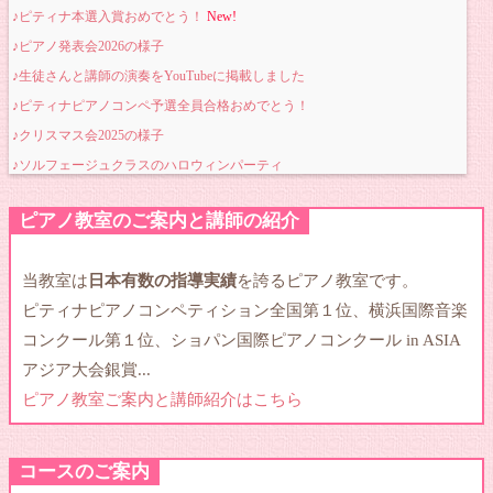
♪ピティナ本選入賞おめでとう！
New!
♪ピアノ発表会2026の様子
♪生徒さんと講師の演奏をYouTubeに掲載しました
♪ピティナピアノコンペ予選全員合格おめでとう！
♪クリスマス会2025の様子
♪ソルフェージュクラスのハロウィンパーティ
♪コンクール入賞おめでとう
ピアノ教室のご案内と講師の紹介
♪コンクール入賞おめでとう
♪生徒さんが松戸市から表彰されました
当教室は
日本有数の指導実績
を誇るピアノ教室です。
♪バッハコンクール全国大会入賞おめでとう
ピティナピアノコンペティション全国第１位、横浜国際音楽
♪コンクール決勝大会入賞おめでとう！（動画有）
コンクール第１位、ショパン国際ピアノコンクール in ASIA
♪コンクール決勝大会入賞おめでとう②！（動画有）
アジア大会銀賞...
♪生徒さんの演奏動画追加しました
ピアノ教室ご案内と講師紹介はこちら
♪コンクール全国大会入選おめでとう！（動画有）
♪コンクール優秀賞おめでとう！
♪クリスマス会2025の様子
コースのご案内
♪コンクール金賞おめでとう！②