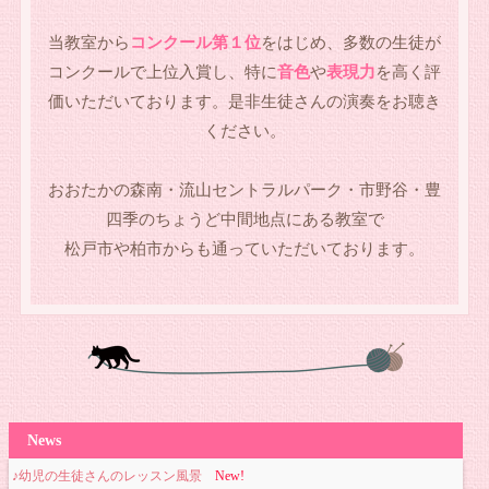
当教室から
コンクール第１位
をはじめ、多数の生徒が
コンクールで上位入賞し、特に
音色
や
表現力
を高く評
価いただいております。是非生徒さんの演奏をお聴き
ください。
おおたかの森南・流山セントラルパーク・市野谷・豊
四季のちょうど中間地点にある教室で
松戸市や柏市からも通っていただいております。
News
♪幼児の生徒さんのレッスン風景
New!