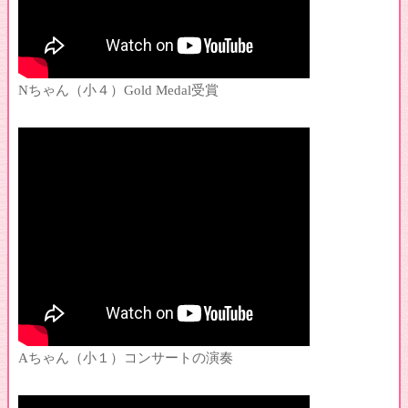
♪コンクール予選通過おめでとう！
♪生徒募集再開しました
♪クリスマス会のお知らせ
Nちゃん（小４）Gold Medal受賞
♪コンクール入賞おめでとう！
♪生徒さんの演奏紹介（6歳～10歳）
♪ピアノ発表会2023の様子
♪うれしいお知らせありがとう
♪ソルフェージュの重要性
♪生徒さんの演奏紹介（7歳）
♪クリスマス会2022の様子
♪生徒さんの演奏紹介2022
♪2022年ピアノ発表会
♪コンクール入賞おめでとう
♪コンクール本選入賞おめでとう
Aちゃん（小１）コンサートの演奏
♪生徒さんへお願い
♪Aちゃん入賞おめでとう！