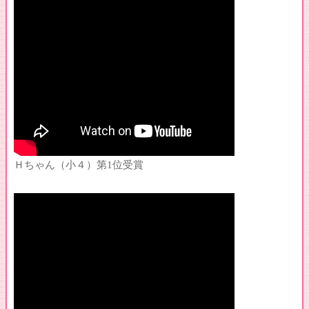
♪Nさんおめでとうございます！
♪2021年クリスマス会の様子
♪コンクール本選入賞おめでとう
♪コンクール予選通過おめでとう
♪レッスン風景
♪講師によるリサイタルのお知らせ
♪発表会の演奏紹介1（8歳～12歳）
♪発表会の演奏紹介2（5歳～7歳）
♪2021年発表会は無事終了しました！
Ｈちゃん（小４）第1位受賞
♪当教室へお越しになる方へお願い（コロナ対応）
♪カンタービレ賞＆アトラクティブ賞おめでとう！
♪流山教室の生徒さん
♪嬉しい再会
♪ピアノ発表会2020の様子
♪発表会の演奏紹介１（小３～大学生）
♪発表会の演奏紹介２（幼児～小２）
♪演奏家コース合格おめでとう！